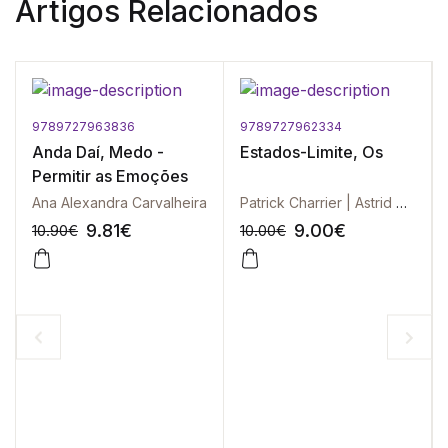
Artigos Relacionados
9789727963836
9789727962334
Anda Daí, Medo -
Estados-Limite, Os
Permitir as Emoções
Ana Alexandra Carvalheira
Patrick Charrier | Astrid Hirschelmann-Ambrosi | cl25
9.81
€
9.00
€
10.90
€
10.00
€
-10%
-10%