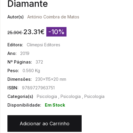
Diamante
Autor(s)
António Coimbra de Matos
23.31
€
-10%
25.90
€
Editora:
Climepsi Editores
Ano:
2019
Nº Páginas:
372
Peso:
0.560 Kg
Dimensões:
230x115x20 mm
ISBN:
9789727963751
Categoria(s)
Psicologia , Psicologia , Psicologia
Disponibilidade:
Em Stock
Adicionar ao Carrinho