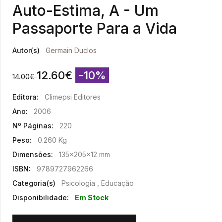
Auto-Estima, A - Um
Passaporte Para a Vida
Autor(s)
Germain Duclos
12.60
€
-10%
14.00
€
Editora:
Climepsi Editores
Ano:
2006
Nº Páginas:
220
Peso:
0.260 Kg
Dimensões:
135x205x12 mm
ISBN:
9789727962266
Categoria(s)
Psicologia , Educação
Disponibilidade:
Em Stock