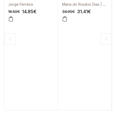
- Vol. I
Jorge Ferreira
Maria do Rosário Dias | Estrella Durá
14.85
€
31.41
€
16.50
€
34.90
€
-10%
-10%