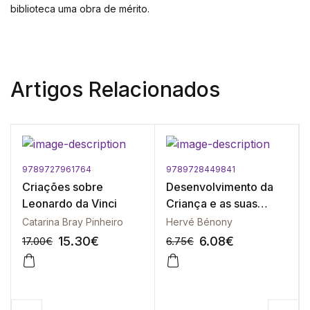
biblioteca uma obra de mérito.
Artigos Relacionados
9789727961764
9789728449841
Criações sobre
Desenvolvimento da
Leonardo da Vinci
Criança e as suas
Psicopatologias, O
Catarina Bray Pinheiro
Hervé Bénony
15.30
€
6.08
€
17.00
€
6.75
€