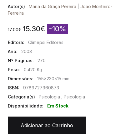
Autor(s)
Maria da Graça Pereira
|
João Monteiro-
Ferreira
15.30
€
-10%
17.00
€
Editora:
Climepsi Editores
Ano:
2003
Nº Páginas:
270
Peso:
0.420 Kg
Dimensões:
155x230x15 mm
ISBN:
9789727960873
Categoria(s)
Psicologia , Psicologia
Disponibilidade:
Em Stock
Adicionar ao Carrinho