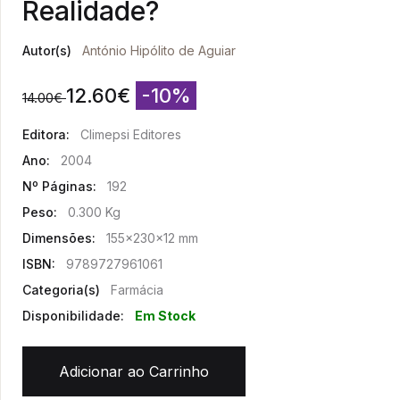
Realidade?
Autor(s)
António Hipólito de Aguiar
12.60
€
-10%
14.00
€
Editora:
Climepsi Editores
Ano:
2004
Nº Páginas:
192
Peso:
0.300 Kg
Dimensões:
155x230x12 mm
ISBN:
9789727961061
Categoria(s)
Farmácia
Disponibilidade:
Em Stock
Adicionar ao Carrinho