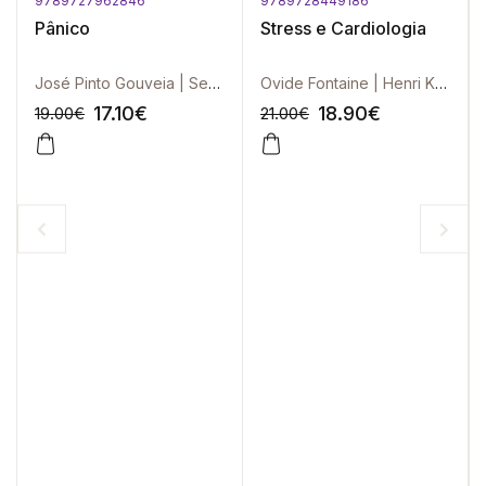
9789727962846
9789728449186
Pânico
Stress e Cardiologia
José Pinto Gouveia | Serafim Carvalho | Lígia Fonseca | cl25
Ovide Fontaine | Henri Kulbertus | Anne-Marie Étienne
17.10
€
18.90
€
19.00
€
21.00
€
-10%
-10%