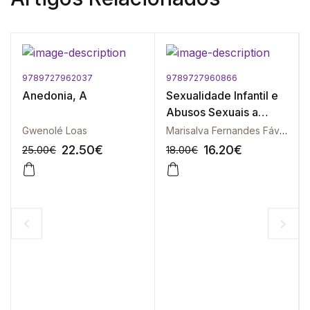
9789727962037
9789727960866
Anedonia, A
Sexualidade Infantil e
Abusos Sexuais a
Menores
Gwenolé Loas
Marisalva Fernandes Fávero
22.50
€
16.20
€
25.00
€
18.00
€
-10%
-10%