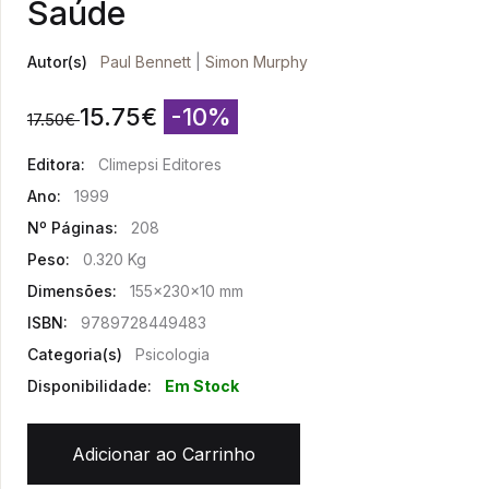
Saúde
Autor(s)
Paul Bennett
|
Simon Murphy
15.75
€
-10%
17.50
€
Editora:
Climepsi Editores
Ano:
1999
Nº Páginas:
208
Peso:
0.320 Kg
Dimensões:
155x230x10 mm
ISBN:
9789728449483
Categoria(s)
Psicologia
Disponibilidade:
Em Stock
Adicionar ao Carrinho