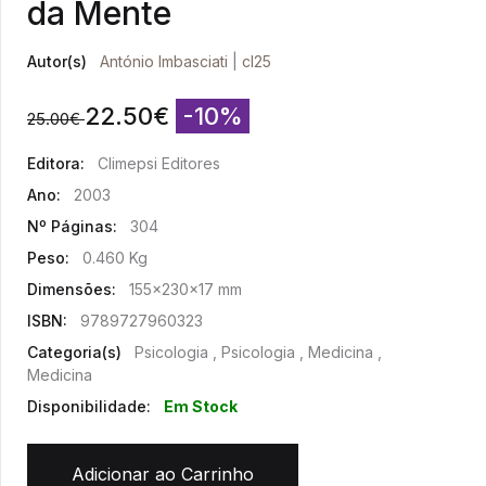
da Mente
Autor(s)
António Imbasciati
|
cl25
22.50
€
-10%
25.00
€
Editora:
Climepsi Editores
Ano:
2003
Nº Páginas:
304
Peso:
0.460 Kg
Dimensões:
155x230x17 mm
ISBN:
9789727960323
Categoria(s)
Psicologia , Psicologia , Medicina ,
Medicina
Disponibilidade:
Em Stock
Adicionar ao Carrinho