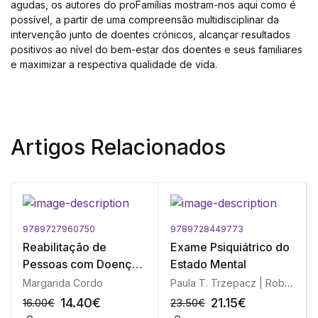
agudas, os autores do proFamílias mostram-nos aqui como é
possível, a partir de uma compreensão multidisciplinar da
intervenção junto de doentes crónicos, alcançar resultados
positivos ao nível do bem-estar dos doentes e seus familiares
e maximizar a respectiva qualidade de vida.
Artigos Relacionados
9789727960750
9789728449773
Reabilitação de
Exame Psiquiátrico do
Pessoas com Doença
Estado Mental
Mental
Margarida Cordo
Paula T. Trzepacz | Robert W. Baker
14.40
€
21.15
€
16.00
€
23.50
€