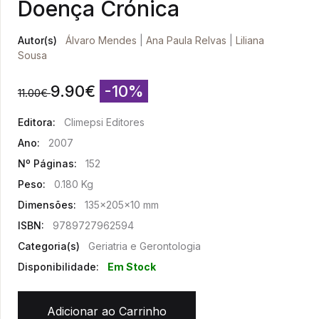
Doença Crónica
Autor(s)
Álvaro Mendes
|
Ana Paula Relvas
|
Liliana
Sousa
9.90
€
-10%
11.00
€
Editora:
Climepsi Editores
Ano:
2007
Nº Páginas:
152
Peso:
0.180 Kg
Dimensões:
135x205x10 mm
ISBN:
9789727962594
Categoria(s)
Geriatria e Gerontologia
Disponibilidade:
Em Stock
Adicionar ao Carrinho