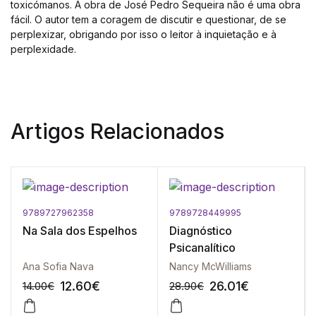
toxicómanos. A obra de José Pedro Sequeira não é uma obra
fácil. O autor tem a coragem de discutir e questionar, de se
perplexizar, obrigando por isso o leitor à inquietação e à
perplexidade.
Artigos Relacionados
9789727962358
9789728449995
Na Sala dos Espelhos
Diagnóstico
Psicanalítico
Ana Sofia Nava
Nancy McWilliams
12.60
€
26.01
€
14.00
€
28.90
€