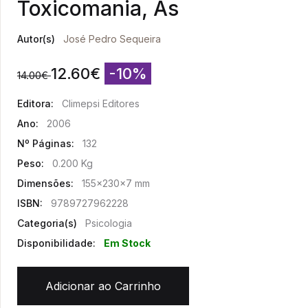
Toxicomania, As
Autor(s)
José Pedro Sequeira
12.60
€
-10%
14.00
€
Editora:
Climepsi Editores
Ano:
2006
Nº Páginas:
132
Peso:
0.200 Kg
Dimensões:
155x230x7 mm
ISBN:
9789727962228
Categoria(s)
Psicologia
Disponibilidade:
Em Stock
Adicionar ao Carrinho