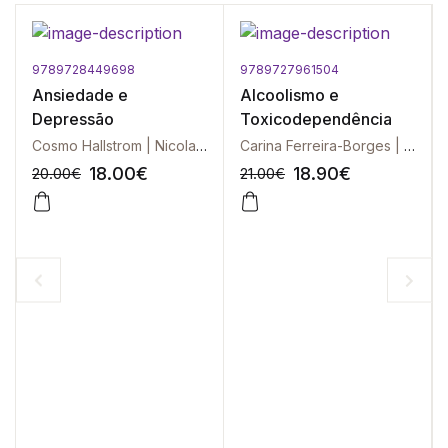
9789728449698
9789727961504
Ansiedade e
Alcoolismo e
Depressão
Toxicodependência
Cosmo Hallstrom | Nicola Mcclure
Carina Ferreira-Borges | Hilson Cunha Filho
18.00
€
18.90
€
20.00
€
21.00
€
-10%
-10%