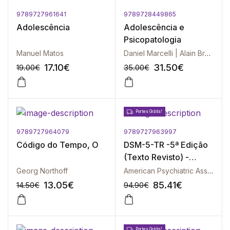
9789727961641
9789728449865
Adolescência
Adolescência e
Psicopatologia
Manuel Matos
Daniel Marcelli | Alain Braconnier
17.10
€
31.50
€
19.00
€
35.00
€
Portes Grátis!
9789727964079
9789727963997
-10%
-10%
Código do Tempo, O
DSM-5-TR -5ª Edição
(Texto Revisto) -
Manual de Diagnóstico
Georg Northoff
American Psychiatric Association
e Estatística das
13.05
€
85.41
€
14.50
€
94.90
€
Perturbações Mentais
Portes Grátis!