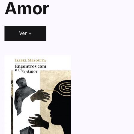
Amor
Ver +
f