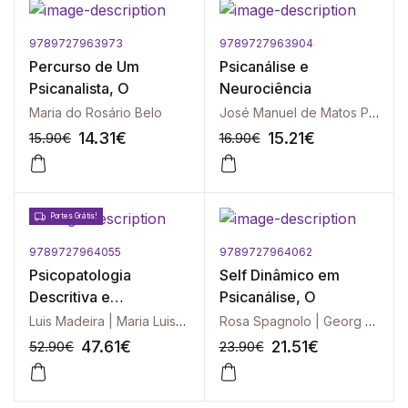
9789727963973
9789727963904
-10%
-10%
Percurso de Um
Psicanálise e
Psicanalista, O
Neurociência
Maria do Rosário Belo
José Manuel de Matos Pinto
14.31
€
15.21
€
15.90
€
16.90
€
Portes Grátis!
9789727964055
9789727964062
-10%
-10%
Psicopatologia
Self Dinâmico em
Descritiva e
Psicanálise, O
Fenomenológica
Luis Madeira | Maria Luisa Figueira
Rosa Spagnolo | Georg Northoff
47.61
€
21.51
€
52.90
€
23.90
€