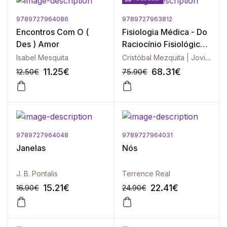
9789727964086
9789727963812
-10%
-10%
Encontros Com O (
Fisiologia Médica - Do
Des ) Amor
Raciocínio Fisiológico
ao Raciocínio Clínico
Isabel Mesquita
Cristóbal Mezquita | Jovita Mezquita | Betlem Mezquita | Pau Mezquita
11.25
€
68.31
€
12.50
€
75.90
€
9789727964048
9789727964031
-10%
-10%
Janelas
Nós
J. B. Pontalis
Terrence Real
15.21
€
22.41
€
16.90
€
24.90
€