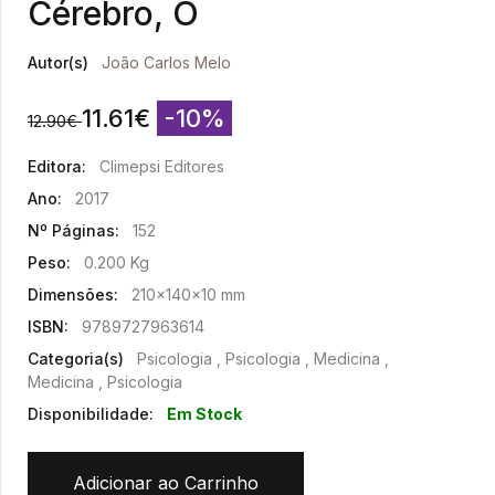
Cérebro, O
Autor(s)
João Carlos Melo
11.61
€
-10%
12.90
€
Editora:
Climepsi Editores
Ano:
2017
Nº Páginas:
152
Peso:
0.200 Kg
Dimensões:
210x140x10 mm
ISBN:
9789727963614
Categoria(s)
Psicologia , Psicologia , Medicina ,
Medicina , Psicologia
Disponibilidade:
Em Stock
Adicionar ao Carrinho