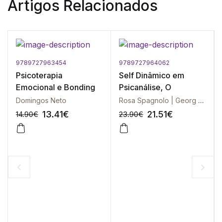
Artigos Relacionados
9789727963454
9789727964062
Psicoterapia
Self Dinâmico em
Emocional e Bonding
Psicanálise, O
Domingos Neto
Rosa Spagnolo | Georg Northoff
13.41
€
21.51
€
14.90
€
23.90
€
-10%
-10%