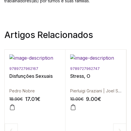
trabalhadores(as) por turnos e suas famílias.
Artigos Relacionados
9789727962167
9789727962747
Disfunções Sexuais
Stress, O
Pedro Nobre
Pierluigi Graziani | Joel Swendsen
17.01
€
9.00
€
18.90
€
10.00
€